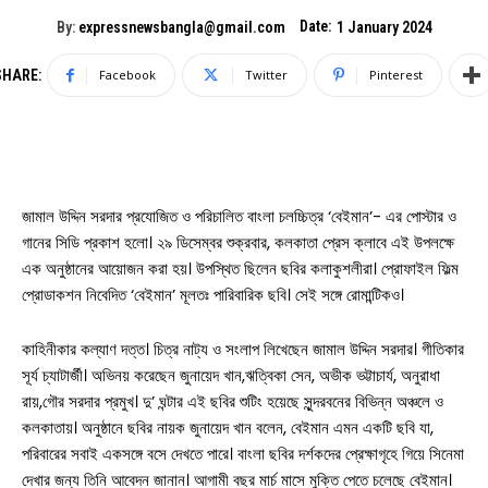
Date:
By:
expressnewsbangla@gmail.com
1 January 2024
SHARE:
Facebook
Twitter
Pinterest
জামাল উদ্দিন সরদার প্রযোজিত ও পরিচালিত বাংলা চলচ্চিত্র ‘বেইমান’- এর পোস্টার ও
গানের সিডি প্রকাশ হলো। ২৯ ডিসেম্বর শুক্রবার, কলকাতা প্রেস ক্লাবে এই উপলক্ষে
এক অনুষ্ঠানের আয়োজন করা হয়। উপস্থিত ছিলেন ছবির কলাকুশলীরা। প্রোফাইল ফিল্ম
প্রোডাকশন নিবেদিত ‘বেইমান’ মূলতঃ পারিবারিক ছবি। সেই সঙ্গে রোমান্টিকও।
কাহিনীকার কল্যাণ দত্ত। চিত্র নাট্য ও সংলাপ লিখেছেন জামাল উদ্দিন সরদার। গীতিকার
সূর্য চ্যাটার্জী। অভিনয় করেছেন জুনায়েদ খান,ঋত্বিকা সেন, অভীক ভট্টাচার্য, অনুরাধা
রায়,গৌর সরদার প্রমুখ। দু’ ঘন্টার এই ছবির শুটিং হয়েছে সুন্দরবনের বিভিন্ন অঞ্চলে ও
কলকাতায়। অনুষ্ঠানে ছবির নায়ক জুনায়েদ খান বলেন, বেইমান এমন একটি ছবি যা,
পরিবারের সবাই একসঙ্গে বসে দেখতে পারে। বাংলা ছবির দর্শকদের প্রেক্ষাগৃহে গিয়ে সিনেমা
দেখার জন্য তিনি আবেদন জানান। আগামী বছর মার্চ মাসে মুক্তি পেতে চলেছে বেইমান।