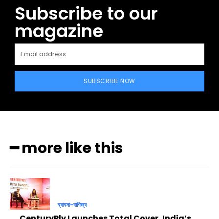
Subscribe to our
magazine
SUBSCRIBE NOW
━ more like this
ব্যাবসা-বাণিজ্য
CenturyPly Launches Total Cover, India’s