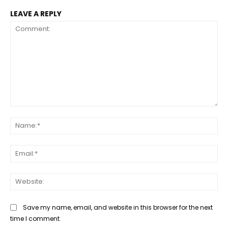
LEAVE A REPLY
Comment:
Na
Ema
Web
Save my name, email, and website in this browser for the next
time I comment.