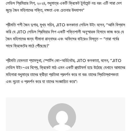
লেডিস প্রিমিয়ার লিগ, ২০২৪, শুধুমাত্র একটি ক্রিকেট টুর্নামেন্ট নয় বরং এটি সারা দেশ
জুড়ে জৈন মহিলাদের শক্তি, দক্ষতা এবং চেতনার উদযাপন”
শ্রীমতি শশী জৈন দুগার, মুখ্য সচিব, JITO কলকাতা লেডিস উইং বলেন, “আমি বিশ্বাস
করি যে JITO লেডিস প্রিমিয়ার লিগ একটি শক্তিশালী অনুস্মারক হিসাবে কাজ করে যে
জৈন মহিলাদের জন্য সীমানা রান্নাঘর এবং অফিসের বাইরেও বিস্তৃত – “তারা গর্বের
সাথে ক্রিকেটের মাঠে পৌঁছেছে।”
শ্রীমতি হেমলতা শ্যামসুখা, স্পোর্টস কো-অর্ডিনেটর, JITO কলকাতা, বলেন, “JITO
লেডিস উইং-এর বিশ্বে, ক্রিকেট মাঠ এমন একটি প্ল্যাটফর্ম হয়ে উঠেছে যেখানে আমাদের
মহিলারা শুধুমাত্র তাদের ক্রীড়া প্রতিভা প্রদর্শন করে না বরং তাদের স্থিতিস্থাপকতা
এবং দৃঢ়তা ও প্রদর্শন করে যা তাদের সংজ্ঞায়িত করে”৷