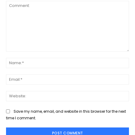
Comment:
Na
Ema
Web
Save my name, email, and website in this browser for the next
time I comment.