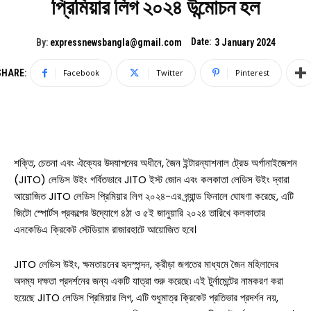
প্রিমিয়ার লিগ ২০২৪ উন্মোচন হল
Date:
By:
expressnewsbangla@gmail.com
3 January 2024
SHARE:
Facebook
Twitter
Pinterest
শক্তি, চেতনা এবং ঐক্যের উদযাপনের অধীনে, জৈন ইন্টারন্যাশনাল ট্রেড অর্গানাইজেশন
(JITO) লেডিস উইং গর্বিতভাবে JITO ইস্ট জোন এবং কলকাতা লেডিস উইং দ্বারা
আয়োজিত JITO লেডিস প্রিমিয়ার লিগ ২০২৪-এর গ্র্যান্ড ফিনালে ঘোষণা করেছে, এটি
জিটো স্পোর্টস প্রকল্পের উদ্যোগে ৪ঠা ও ৫ই জানুয়ারি ২০২৪ তারিখে কলকাতার
এনকেডিএ ক্রিকেট স্টেডিয়াম রাজারহাটে আয়োজিত হবে।
JITO লেডিস উইং, ক্ষমতায়নের হৃদস্পন্দন, ক্রীড়া জগতের মাধ্যমে জৈন মহিলাদের
অদম্য দক্ষতা প্রদর্শনের জন্য একটি যাত্রা শুরু করেছে৷ এই টুর্নামেন্টের নামকরণ করা
হয়েছে JITO লেডিস প্রিমিয়ার লিগ, এটি শুধুমাত্র ক্রিকেট প্রতিভার প্রদর্শন নয়,