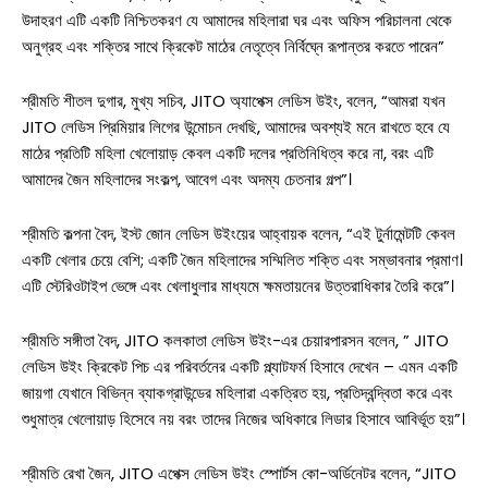
উদাহরণ এটি একটি নিশ্চিতকরণ যে আমাদের মহিলারা ঘর এবং অফিস পরিচালনা থেকে
অনুগ্রহ এবং শক্তির সাথে ক্রিকেট মাঠের নেতৃত্বে নির্বিঘ্নে রূপান্তর করতে পারেন”
শ্রীমতি শীতল দুগার, মুখ্য সচিব, JITO অ্যাপেক্স লেডিস উইং, বলেন, “আমরা যখন
JITO লেডিস প্রিমিয়ার লিগের উন্মোচন দেখছি, আমাদের অবশ্যই মনে রাখতে হবে যে
মাঠের প্রতিটি মহিলা খেলোয়াড় কেবল একটি দলের প্রতিনিধিত্ব করে না, বরং এটি
আমাদের জৈন মহিলাদের সংকল্প, আবেগ এবং অদম্য চেতনার গল্প”।
শ্রীমতি কল্পনা বৈদ, ইস্ট জোন লেডিস উইংয়ের আহ্বায়ক বলেন, “এই টুর্নামেন্টটি কেবল
একটি খেলার চেয়ে বেশি; একটি জৈন মহিলাদের সম্মিলিত শক্তি এবং সম্ভাবনার প্রমাণ।
এটি স্টেরিওটাইপ ভেঙ্গে এবং খেলাধুলার মাধ্যমে ক্ষমতায়নের উত্তরাধিকার তৈরি করে”।
শ্রীমতি সঙ্গীতা বৈদ, JITO কলকাতা লেডিস উইং-এর চেয়ারপারসন বলেন, ” JITO
লেডিস উইং ক্রিকেট পিচ এর পরিবর্তনের একটি প্ল্যাটফর্ম হিসাবে দেখেন – এমন একটি
জায়গা যেখানে বিভিন্ন ব্যাকগ্রাউন্ডের মহিলারা একত্রিত হয়, প্রতিদ্বন্দ্বিতা করে এবং
শুধুমাত্র খেলোয়াড় হিসেবে নয় বরং তাদের নিজের অধিকারে লিডার হিসাবে আবির্ভূত হয়”।
শ্রীমতি রেখা জৈন, JITO এপেক্স লেডিস উইং স্পোর্টস কো-অর্ডিনেটর বলেন, “JITO