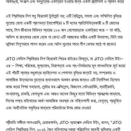
আকাঙ্খা, সংকল্প এবং বন্ধুত্বের একত্রিত হওয়ার জন্য একটি প্ল্যাটফর্ম ও প্রদান করে।
এই প্রিমিয়ার লিগ শুধু ক্রিকেট টুর্নামেন্ট নয়; এটি বৈচিত্র্য, সমতা এবং সম্মিলিত বৃদ্ধির
সুতোয় বোনা একটি প্রাণবন্ত ট্যাপেস্ট্রি। ৯ টি দলের প্রতিনিধিত্বকারী ৯ টি জোনের
সাথে, লিগ জীবনের বিভিন্ন স্তরের ১০৮ জন খেলোয়াড়কে একত্রিত করে – তা বাড়ি,
অফিস বা রান্নাঘর থেকে হোক না কেন। এটি আজকের নারীর একটি উদযাপন, যিনি তার
ভূমিকা নিপুণভাবে পালন করেন এবং অটল দৃঢ়তার সাথে লীগ খেলার মাঠে পা রাখেন।
JITO লেডিস প্রিমিয়ার লিগ ক্রিকেট পিচের বাইরেও বিস্তৃত, যা JITO লেডিস উইং-
এর – শিক্ষা, পরিষেবা, মূল্যবোধ, নিরাপত্তা এবং স্ব-নির্ভরতার মূল মানগুলিকে মূর্ত করে।
এই পাঁচটি স্তম্ভ শুধুমাত্র ব্যক্তিগত ও পেশাগত বৃদ্ধির জন্যই নয়, সম্প্রদায় ও
সামাজিক উন্নয়নের বৃহত্তর ক্যানভাসে অবদান রাখার জন্যও এটি নির্দেশিকা হিসেবে
কাজ করে। শিক্ষা সহায়তা, সেন্টার ফর এক্সিলেন্স, বিজনেস নেটওয়ার্কিং, ম্যাট্রিমনি,
সংখ্যালঘু, চাকরি, খেলাধুলা এবং আরও অনেক কিছুর মতো বিভিন্ন প্রকল্পের মাধ্যমে,
লিগের লক্ষ্য মহিলাদের আর্থ-সামাজিক অবস্থা কে শক্তিশালী করা, নেতৃত্ব, প্রযুক্তি
এবং অর্থনৈতিক সমৃদ্ধির মাধ্যমে পরিবর্তনের উপর জোর দেওয়া।
শ্রীমতি সঙ্গীতা লালওয়ানি, চেয়ারপার্সন, JITO অ্যাপেক্স লেডিস উইং, বলেন, “JITO
লেডিস প্রিমিয়ার লিগ, ২০২৪, জৈন মহিলাদের দ্বারা পরিচালিত বহুমুখী ভূমিকার একটি