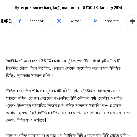
Date:
By:
expressnewsbangla@gmail.com
18 January 2024
SHARE:
Facebook
Twitter
Pinterest
‘আইবিএম’-এর নিজস্ব ইউটিউব চ্যানেলে মুক্তি পেল ‘ইন্দো বাংলা এন্টারটেনমেন্ট’
নিবেদিত, গৌতম মিত্র নির্দেশিত, এনায়েত হোসেন প্রযোজিত নতুন বাংলা মিউজিক
ভিডিও অ্যালবাম ‘আগলে রাখিব’।
গীতিকার ও সঙ্গীত পরিচালক সুমন চ্যাটার্জির নির্দেশনায় মিউজিক ভিডিও অ্যালবাম
‘আগলে রাখিব’-তে গান গেয়েছেন কণ্ঠসঙ্গীত শিল্পী কৌস্তভ শর্মা। পোস্টার ও সঙ্গীত
প্রকাশ উপলক্ষ্যে আয়োজিত আজকের সাংবাদিক সম্মেলনে ‘আইবিএম’-এর তরফে
জানানো হয়েছে, “এই মিউজিক ভিডিও অ্যালবামে গানের সাথে অভিনয় করতে দেখা যাবে
রেহান, নীতিকণা ও অর্ণবকে।”
আজ সাংবাদিক সম্মেলনে অপর আর এক মিউজিক ভিডিও অ্যালবাম ‘মিষ্টি ঠোঁটের হাসি’-