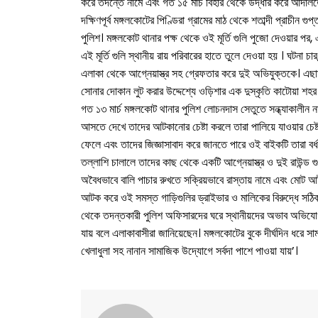
করে তদন্তে নামে এবং গত ১৫ মার্চ বিহার থেকে উদ্ধার করে আদালতে
দক্ষিণপূর্ব মঙ্গলকোটের পিণ্ডিরা গ্রামের মাঠ থেকে শতাব্দী প্রাচীন গুপ
পুলিশ। মঙ্গলকোট থানার পক্ষ থেকে ওই মূর্তি গুলি পুজো দেওয়ার 
এই মূর্তি গুলি স্থানীয় রায় পরিবারের হাতে তুলে দেওয়া হয় । ঘটনা চার
এলাকা থেকে আগ্নেয়াস্ত্র সহ গ্রেফতার করে দুই অভিযুক্তকে। এছাড
সোনার দোকান লুট করার উদ্দেশ্যে ওড়িশার এক দুস্কৃতি কাটোয়া শহ
গত ১৩ মার্চ মঙ্গলকোট থানার পুলিশ লোচনদাস সেতুতে সন্ধ্যাকালীন
আসতে দেখে তাদের আটকানোর চেষ্টা করলে তারা পালিয়ে যাওয়ার চেষ্
ফেলে এবং তাদের জিজ্ঞাসাবাদ করে জানতে পারে ওই বাইকটি তারা বর্ধ
তল্লাশি চালালে তাদের কাছ থেকে একটি আগ্নেয়াস্ত্র ও দুই রাউন্ড গ
অবৈধভাবে বালি পাচার রুখতে সক্রিয়ভাবে রাস্তায় নামে এবং মোট 
আটক করে ওই সমস্ত গাড়িগুলির ড্রাইভার ও মালিকের বিরুদ্ধে সঠি
থেকে তদন্তকারী পুলিশ অফিসারদের ঘরে স্থানীয়দের অভাব অভিযোগ 
যায় বলে এলাকাবাসীরা জানিয়েছেন। মঙ্গলকোটের বুকে দীর্ঘদিন ধরে স
খেলাধুলা সহ নানান সামাজিক উদ্যোগে সর্বদা পাশে পাওয়া যায়’।