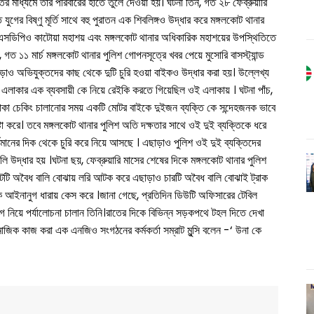
র মাধ্যমে তার পরিবারের হাতে তুলে দেওয়া হয়। ঘটনা তিন, গত ২৮ ফেব্রুয়ারি
্ত যুগের বিষ্ণু মূর্তি সাথে বহু পুরাতন এক শিবলিঙ্গও উদ্ধার করে মঙ্গলকোট থানার
পর, এসডিপিও কাটোয়া মহাশয় এবং মঙ্গলকোট থানার অধিকারিক মহাশয়ের উপস্থিতিতে
, গত ১১ মার্চ মঙ্গলকোট থানার পুলিশ গোপনসূত্রে খবর পেয়ে মুসোরি বাসস্ট্যান্ড
়াও অভিযুক্তদের কাছ থেকে দুটি চুরি হওয়া বাইকও উদ্ধার করা হয়। উল্লেখ্য
র এলাকার এক ব্যবসায়ী কে নিয়ে রেইকি করতে গিয়েছিল ওই এলাকায় । ঘটনা পাঁচ,
 নাকা চেকিং চালানোর সময় একটি মোটর বাইকে দুইজন ব্যক্তি কে সন্দেহজনক ভাবে
টা করে। তবে মঙ্গলকোট থানার পুলিশ অতি দক্ষতার সাথে ওই দুই ব্যক্তিকে ধরে
মানের দিক থেকে চুরি করে নিয়ে আসছে । এছাড়াও পুলিশ ওই দুই ব্যক্তিদের
ুলি উদ্ধার হয় ।ঘটনা ছয়, ফেব্রুয়ারি মাসের শেষের দিকে মঙ্গলকোট থানার পুলিশ
আটটি অবৈধ বালি বোঝায় লরি আটক করে এছাড়াও চারটি অবৈধ বালি বোঝাই ট্রাক
ক আইনানুগ ধারায় কেস করে ।জানা গেছে, প্রতিদিন ডিউটি অফিসারের টেবিল
নিয়ে পর্যালোচনা চালান তিনি।রাতের দিকে বিভিন্ন সড়কপথে টহল দিতে দেখা
ামাজিক কাজ করা এক এনজিও সংগঠনের কর্মকর্তা সম্রাট মুন্সি বলেন -‘ উনা কে