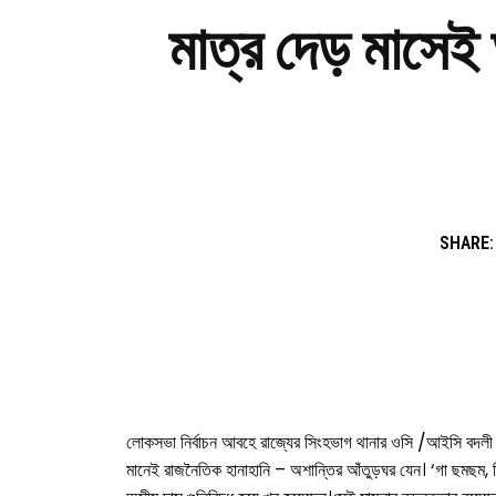
মাত্র দেড় মাসেই
SHARE:
লোকসভা নির্বাচন আবহে রাজ্যের সিংহভাগ থানার ওসি /আইসি বদলী হয়
মানেই রাজনৈতিক হানাহানি – অশান্তির আঁতুড়ঘর যেন। ‘গা ছমছম, 