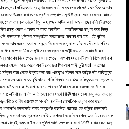
 রাজ্য গোয়েন্দা সংস্থা সিআইডির হাতে।ঠিক এহেন মঙ্গলকোটে গত ফেব্রুয়ারিতে
ষ মহাশয়। দায়িত্বভার গ্রহণের মঙ্গলকোটে মাত্র দেড় মাসেই ধারাবাহিক অপরাধ
যবধানে উদ্ধার করা থেকে প্রাচীন দুস্প্রাপ্য মূর্তি উদ্ধার। আবার সোনার দোকান
গীসহ গ্রেপ্তার করা থেকে বিপুল অস্ত্রশস্ত্র আটক করা। অজয় নদের বালিলুট রুখতে
িন রাজ্য থেকে এলাকার অপহৃত সাবালিকা – নাবালিকাদের উদ্ধার করে নিম্ন
গুলি মঙ্গলকোট পুলিশের সাম্প্রতিক সময়কালের সাফল্য বলা যায়। এই পুলিশ
ে অপরাধ দমনে যেভাবে নেতৃত্ব দিয়ে চলেছেন,তাতে তাঁর সাহসীকতার পরিচয়
গিয়ে সাম্প্রদায়িক সম্প্রীতির মেলবন্ধন কে অটুট রাখতে এলাকাবাসীদের
্ন মাত্রায় নিয়ে গেছে বলে জানা গেছে । অপরাধ দমনে ঘটনাগুলি বিশ্লেষণ করা
গুসকরা স্টেশন রোড থেকে একটি বোলেরো পিকআপ গাড়ি চুরি যায়।। অতঃপর
র মল্লিকপাড়া থেকে উদ্ধার করা হয়। এছাড়াও ঘটনার সঙ্গে জড়িত দুই অভিযুক্ত
াত্র ছয় ঘন্টার মধ্যে চুরি যাওয়া গাড়ি উদ্ধার করে এবং অভিযুক্তদের গ্রেফতার
মঙ্গলকোট থানায় অভিযোগ করে যে তার নাবালিকা মেয়েকে রায়গঞ্জ নিবাসী এক
ঙ্গলকোট থানার পুলিশ অতি তৎপরতার সাথে নির্দিষ্ট ধারায় কেস রুজু করে তদন্তে
রুয়ারিতে তারিখ রায়গঞ্জ থেকে ওই নাবালিকা মেয়েটিকে উদ্ধার করে থাকে।
পাশাপাশি মঙ্গলকোট থানার অন্তর্গত বারুলিয়া গ্রামের এক বাসিন্দা মঙ্গলকোট
যক্তি ফুসলে কাজের প্রলোভন দেখিয়ে অপহরণ করে নিয়ে গেছে এবং বিহারের কোন
়া মাত্রই মঙ্গলকোট থানার পুলিশ অতি তৎপরতার সাথে নির্দিষ্ট ধারায় কেস রুজু