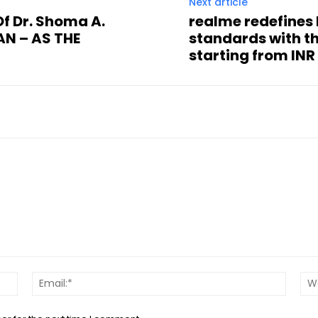
Next article
f Dr. Shoma A.
realme redefines
AN – AS THE
standards with t
starting from INR
Name:*
Email:*