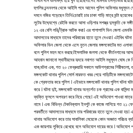
অসীম দাস গুলিবিদ্ধ হয়ে খুন হয়েছেন।সেই মামলার তদন্তভার রয়েছে
হুগলির চন্দননগর থেকে আইসি পদে আসেন পুলিশ অফিসার মধুসূদন ঘো
দমনে নজির গড়েছেন তিনি।চোরাই চার চাকা গাড়ি মাত্র ঘন্টা ছয়েকের ব্
লুটের উদ্দ্যেশ্যে রেইকি করতে আসা ওড়িশার সশস্ত্র দুস্কৃতি কে সঙ্
১২ এর বেশি লরি/ট্রাক আটক করা। এর পাশাপাশি ভিন জেলা এমনকি ভ
আদালতের মাধ্যমে তাদের পরিবারের হাতে তুলে দেওয়া। এইবিধ ঘটনা 
অফিসার ভিন জেলা থেকে এসে নুতন জেলায় মঙ্গলকোটের মত এলাকা ক
বলে পুলিশ মহল মনে করছে।ইসলামিক জলসা থেকে কীর্তনগানের আসরে 
আহবান জানানো স্থানীয়দের হৃদয়ে নবাগত আইসি মধুসূদন ঘোষ কে ভিন
যাক,ঘটনা এক, গত ২০ ফেব্রুয়ারি সকালে আউশগ্রামের শিরীষতলা, 
মঙ্গলকোট থানার পুলিশ সোর্স মারফত খবর পেয়ে গাড়িটিকে মঙ্গলকোটে
কে গ্রেফতার করে পুলিশ । এইভাবে মঙ্গলকোট থানার পুলিশ ঘটনা ঘটার ম
করে । ঘটনা দুই, মঙ্গলকোট থানার অন্তর্গত চক গ্রামের এক বাসিন্দা 
ব্যক্তি ফুসলে অপহরণ করে নিয়ে গেছে। এই অভিযোগ পাওয়া মাত্র ম
নামে । এবং বিভিন্ন টেকনিক্যাল ইনপুট কে কাজে লাগিয়ে গত ২১ ফেব্
পরবর্তীতে আদালতের মাধ্যমে তার পরিবারের হাতে তুলে দেওয়া হয়। এর 
থানায় অভিযোগ করে তার সাবালিকা মেয়েকে কোন অজ্ঞাত পরিচয় ব্
এক জায়গায় লুকিয়ে রেখেছে বলে অভিযোগ দায়ের করে । অভিযোগ পাওয