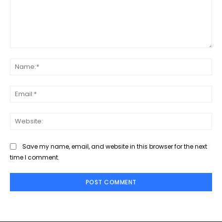
Comment:
Na
Ema
Web
Save my name, email, and website in this browser for the next
time I comment.