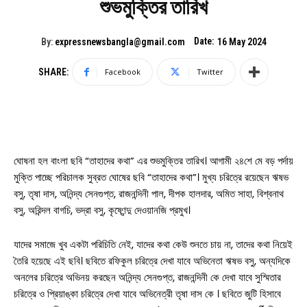
শুভমুক্তির তারিখ
Date:
By:
expressnewsbangla@gmail.com
16 May 2024
SHARE:
Facebook
Twitter
ঘোষনা হল বাংলা ছবি “তাহাদের কথা” এর শুভমুক্তির তারিখ। আগামী ২৪শে মে বড় পর্দায়
মুক্তি পাচ্ছে পরিচালক সুব্রত ঘোষের ছবি “তাহাদের কথা”। মুখ্য চরিত্রে রয়েছেন ঋষভ
বসু, তৃষা দাস, অনিন্দ্য সেনগুপ্ত, রাজনন্দিনী পাল, দীপক হালদার, অমিত সাহা, বিশ্বনাথ
বসু, অরিন্দল বাগচি, ভদ্রা বসু, কৃষ্ণেন্দু দেওয়ানজি প্রমুখ।
যাদের সমাজে খুব একটা পরিচিতি নেই, যাদের কথা কেউ শুনতে চায় না, তাদের কথা নিয়েই
তৈরি হয়েছে এই ছবি। ছবিতে রফিকুল চরিত্রে দেখা যাবে অভিনেতা ঋষভ বসু, অন্যদিকে
অনলের চরিত্রে অভিনয় করছেন অনিন্দ্য সেনগুপ্ত, রাজনন্দিনী কে দেখা যাবে সুস্মিতার
চরিত্রে ও প্রিয়াঙ্কা চরিত্রে দেখা যাবে অভিনেত্রী তৃষা দাস কে । ছবিতে জুটি হিসাবে