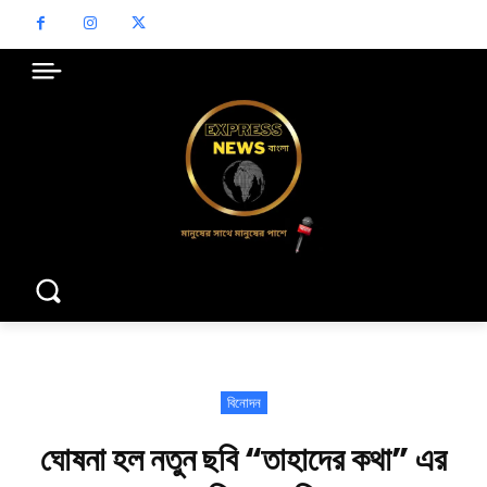
বিনোদন
ঘোষনা হল নতুন ছবি “তাহাদের কথা” এর