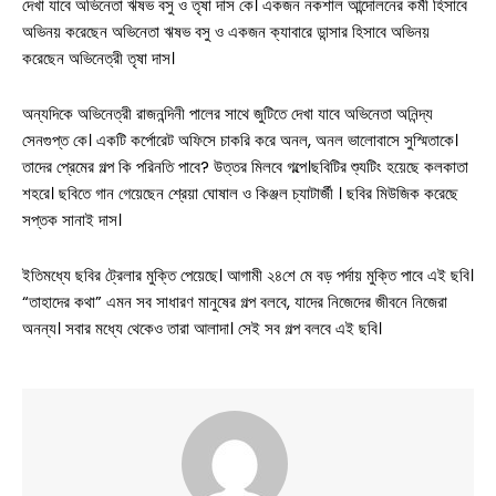
দেখা যাবে অভিনেতা ঋষভ বসু ও তৃষা দাস কে। একজন নকশাল আন্দোলনের কর্মী হিসাবে
অভিনয় করেছেন অভিনেতা ঋষভ বসু ও একজন ক্যাবারে ডান্সার হিসাবে অভিনয়
করেছেন অভিনেত্রী তৃষা দাস।
অন্যদিকে অভিনেত্রী রাজনন্দিনী পালের সাথে জুটিতে দেখা যাবে অভিনেতা অনিন্দ্য
সেনগুপ্ত কে। একটি কর্পোরেট অফিসে চাকরি করে অনল, অনল ভালোবাসে সুস্মিতাকে।
তাদের প্রেমের গল্প কি পরিনতি পাবে? উত্তর মিলবে গল্পে।ছবিটির শ্যুটিং হয়েছে কলকাতা
শহরে। ছবিতে গান গেয়েছেন শ্রেয়া ঘোষাল ও কিঞ্জল চ্যাটার্জী । ছবির মিউজিক করেছে
সপ্তক সানাই দাস।
ইতিমধ্যে ছবির ট্রেলার মুক্তি পেয়েছে। আগামী ২৪শে মে বড় পর্দায় মুক্তি পাবে এই ছবি।
“তাহাদের কথা” এমন সব সাধারণ মানুষের গল্প বলবে, যাদের নিজেদের জীবনে নিজেরা
অনন্য। সবার মধ্যে থেকেও তারা আলাদা। সেই সব গল্প বলবে এই ছবি।