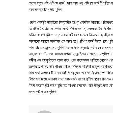
নামেন।সুত্র ওই এটিএম কার্ড। জানা যায় ওই এটিএম কার্ড টি পশ্চিম ব
করে মঙ্গলকোট থানার পুলিশ।
এরপর একাউন্ট নাম্বারের বিস্তারিত তথ্যে মোবাইল নাম্বার, পরিচয়প
মোবাইল টাওয়ার লোকেশন দেখে নিশ্চিত হয় যে, মঙ্গলকোটের নিখোঁ
জনিত কারণে স্ত্রী – সন্তান সহ পরিবার কে রেখে নিরুদ্দেশ হয়ে
ডাকঘরের সামনে আজাহার কে ডাকা হয়। এটিএম কার্ড নিতে এসে পুলিশ
আজাহার কে তুলে দেয় পুলিশ। অপরদিকে শুক্রবার গভীর রাতে মঙ্
আড়াল বাস স্টপেজে একদল সশস্ত্র দুস্কৃতিদের দেখতে পায় পুলিশ। সা
কর্মীরা ওই দুস্কৃতিদের তাড়া করে। বেশ কয়েকজন পালিয়ে গেলেও এই
তলোয়ার, শাবল, লাঠি পাওয়া গেছে। শনিবার কাটোয়া মহকুমা আদালত
আদালত। মঙ্গলকোট থানার আইসি মধুসূদন ঘোষ জানিয়েছেন – ” ছিনতাই
বিগত ছয় মাসে অপরাধ দমনে মঙ্গলকোট থানার পুলিশ একের পর এক নজির
কিংবা কয়েক ঘন্টা আগে চুরি হয়ে যাওয়া চারচাকা গাড়ি উদ্ধার করা 
মঙ্গলকোট থানার পুলিশ।