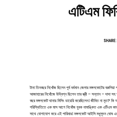
এটিএম ফিরি
SHARE:
টানা তিনবছর নিখোঁজ ছিলেন পূর্ব বর্ধমান জেলার মঙ্গলকোটের বরুলিয়া গ
আজাহারের নিখোঁজে উদ্বিগ্ন ছিলেন তার স্ত্রী – সন্তান – দাদা স
বছর মঙ্গলকোট থানায় মিসিং ডায়েরি করেছিলেন। জীবিত না মৃত? কি অ
পরিস্থিতিতে এক মাস আগে নিখোঁজ যুবক নামাঙ্কিত এক এটিএম কার্
সাথে যোগাযোগ করে এই পারিবার। মঙ্গলকোট আইসি মধুসূদন ঘোষ এর নির