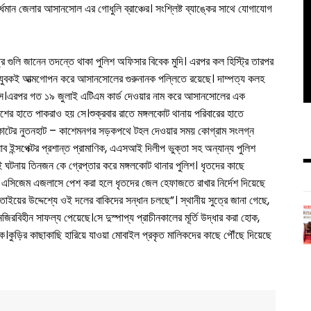
র্ধমান জেলার আসানসোল এর গোধুলি ব্রাঞ্চের। সংশ্লিষ্ট ব্যাঙ্কের সাথে যোগাযোগ
ত্র গুলি জানেন তদন্তে থাকা পুলিশ অফিসার বিবেক মুদি। এরপর কল হিস্ট্রি তারপর
জ যুবকই আত্মগোপন করে আসানসোলের গুরুনানক পল্লিতে রয়েছে। দাম্পত্য কলহ
ছিল সে।এরপর গত ১৯ জুলাই এটিএম কার্ড দেওয়ার নাম করে আসানসোলের এক
ের হাতে পাকরাও হয় সে।শুক্রবার রাতে মঙ্গলকোট থানায় পরিবারের হাতে
গলকোটের নুতনহাট – কাশেমনগর সড়কপথে টহল দেওয়ার সময় কোগ্রাম সংলগ্ন
ব ইন্সপেক্টর প্রশান্ত প্রামাণিক, এএসআই দিলীপ ভুক্তা সহ অন্যান্য পুলিশ
 ঘটনায় তিনজন কে গ্রেপ্তার করে মঙ্গলকোট থানার পুলিশ। ধৃতদের কাছে
ে এসিজেম এজলাসে পেশ করা হলে ধৃতদের জেল হেফাজতে রাখার নির্দেশ দিয়েছে
য়ের উদ্দেশ্যে ওই দলের বাকিদের সন্ধান চলছে”। স্থানীয় সুত্রে জানা গেছে,
বিহীন সাফল্য পেয়েছে।সে দুস্পাপ্য প্রাচীনকালের মূর্তি উদ্ধার করা হোক,
হোক।কুড়ির কাছাকাছি হারিয়ে যাওয়া মোবাইল প্রকৃত মালিকদের কাছে পৌঁছে দিয়েছে