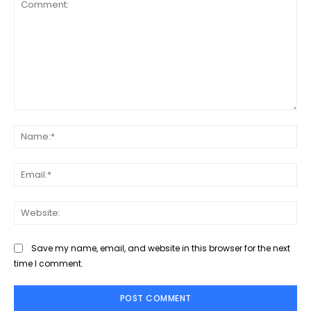
Comment:
Na
Ema
Web
Save my name, email, and website in this browser for the next
time I comment.