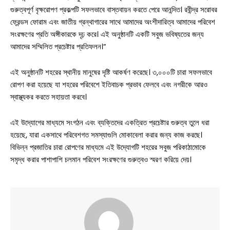
গুরুত্বপূর্ণ বৃক্ষরোপণ প্রকল্পটি সফলভাবে বাস্তবায়ন করতে পেরে আনন্দিত। রবীন্দ্র সরোবর
ফ্রেন্ডস ফোরাম এবং জাতীয় গ্রন্থাগারের সাথে আমাদের অংশীদারিত্ব আমাদের পরিবেশ
সংরক্ষণের প্রতি অঙ্গীকারকে দৃঢ় করে। এই অনুষ্ঠানটি একটি সবুজ ভবিষ্যতের জন্য
আমাদের সম্মিলিত প্রচেষ্টার প্রতিফলন।”
এই অনুষ্ঠানটি শহরের স্থানীয় মানুষের দৃষ্টি আকর্ষণ করেছে। ৩,০০০টি চারা সফলভাবে
রোপণ করা হয়েছে যা শহরের পরিবেশে ইতিবাচক প্রভাব ফেলবে এবং নগরীকে আরও
স্বাস্থ্যকর করতে সহায়তা করবে।
এই উদ্যোগের মাধ্যমে সংগঠন এবং ব্যক্তিদের একত্রিত প্রচেষ্টার গুরুত্ব তুলে ধরা
হয়েছে, যারা একসাথে পরিবেশগত সমস্যাগুলি মোকাবেলা করার জন্য কাজ করছে।
বিভিন্ন প্রজাতির চারা রোপণের মাধ্যমে এই উদ্যোগটি শহরের সবুজ পরিকাঠামোকে
সমৃদ্ধ করার পাশাপাশি চলমান পরিবেশ সংরক্ষণের গুরুত্বও স্মরণ করিয়ে দেয়।