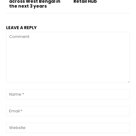
across West Bengal in
Retail Hub
the next 3 years
LEAVE A REPLY
Comment:
Na
Ema
Web