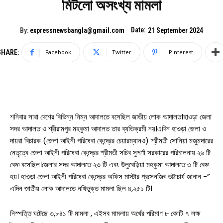
মিটলো অসংখ্য মামলা
Date:
By:
expressnewsbangla@gmail.com
21 September 2024
SHARE:
Facebook
Twitter
Pinterest
শনিবার সারা দেশের বিভিন্ন নিম্ন আদালতে বসেছিল জাতীয় লোক আদালত।হাওড়া জেলা
সদর আদালত ও শ্রীরামপুর মহকুমা আদালত তার ব্যতিক্রমী নয়।এদিন হাওড়া জেলা ও
দায়রা বিচারক (জেলা আইনী পরিষেবা কেন্দ্রের চেয়ারম্যানও) শ্রীমতী সোনিয়া মজুমদারের
নেতৃত্বে জেলা আইনী পরিষেবা কেন্দ্রের শ্রীমতী সচিব সুপর্ণা সরকারের পরিচালনায় ২৬ টি
বেঞ্চ বসেছিল।জেলার সদর আদালতে ২৩ টি এবং উলুবেড়িয়া মহকুমা আদালতে ৩ টি বেঞ্চ
হয়। হাওড়া জেলা আইনী পরিষেবা কেন্দ্রের অফিস মাস্টার প্রসেনজিৎ ভট্টাচার্য জানান -”
এদিন জাতীয় লোক আদালতে নথিভুক্ত মামলা ছিল ৪,২৫১ টি।
নিস্পত্তি ঘটেছে ৩,৮৪১ টি মামলা , এইসব মামলায় অর্থের পরিমাণ ৮ কোটি ৭ লক্ষ