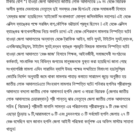
টাকার বেশি “। হাওড়া জেলা আদালতে জাতীয় লোক আদালতের ১৯ নং বেঞ্চে বিচারক
অসীম কুমার দেবনাথের নেতৃত্বে দুই সদস্যর বেঞ্চ ছিল।এই বেঞ্চে সমাজকর্মী হিসাবে
‘মেম্বার জাজ’ হয়েছিলেন ‘হাইকোর্ট সংবাদদাতা’ মোল্লা জসিমউদ্দিন মহাশয়। এই বেঞ্চে
এক্সিস ব্যাঙ্কের পক্ষে সরজিৎ বাগ,কৌশিক ভট্টাচার্য প্রমুখ ছিলেন । এই বেঞ্চে এক্সিস
ব্যাঙ্কের ঋণখেলাপীদের নিয়ে শুনানি চলে। এই বেঞ্চে বেশিরভাগ মামলার নিস্পত্তি ঘটে।
হাওড়া জেলা আদালতের অন্যান্য বেঞ্চে ট্রাফিক আইন, মানি স্যুট, টাইটেল স্যুট,ব্যাংক,
এনজিআর,বিদ্যুৎ, টাইটেল স্যুট,বন্ধন ব্যাঙ্ক প্রভৃতি বিষয়ক মামলার নিস্পত্তি ঘটে।
হাওড়া জেলা আদালতে ‘বেঞ্চ জাজ’ হিসাবে শিক্ষক, আইনজীবী, সমাজসেবী সংগঠনের
কর্মকর্তা, সাংবাদিক সহ বিভিন্ন জগতের মানুষজনকে যুক্ত করা হয়েছিল। জানা গেছে
সংখ্যাগরিষ্ঠ মামলা এদিন সারাদিন ব্যাপি উভয় পক্ষের সম্মতিতে মিমাংসা হয়।সুপ্রিম
কোর্টের নির্দেশ অনুযায়ী জমে থাকা মামলার পাহাড় কমাতে সারাদেশ জুড়ে অনুষ্ঠিত হয়
জাতীয় লোক আদালত।এতে সিংহভাগ মামলার নিস্পত্তি ঘটে। শনিবার হুগলির শ্রীরামপুর
আদালতে বসলো জাতীয় লোক আদালত। হুগলি জেলা ও দায়রা বিচারক (জেলার জাতীয়
লোক আদালতের চেয়ারম্যান) শ্রী শান্তনু ঝার নেতৃত্বে জেলা জাতীয় লোক আদালতের
সচিব ( বিচারক) শ্রীমতী মানালি সামন্ত এর পরিচালনায় শ্রীরামপুরে ৯ টি বেঞ্চ বসে।
এছাড়া চুঁচড়ায় ৯ টি,আরামবাগে ৬ টি এবং চন্দননগরে ৩ টি সর্বমোট হুগলি জেলায় ২৭ টি
বেঞ্চ বসেছিল বলে জানান হুগলি জেলা আইনী পরিষেবা কর্তৃপক্ষ এর অফিস মাস্টার সাহানা
খাতুন।