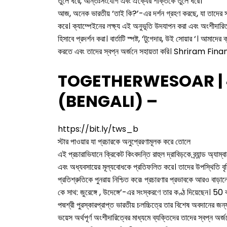
তুলে ধরে, আন্তঃসংযোগ এবং ঐক্যের শক্তিকে তুলে ধরে।
আজ, অনেক ভারতীয় ‘তাই কি?’-এর দর্শন গ্রহণ করছে, যা তাদের সা
করে। ক্যাম্পেইনের লক্ষ্য এই অনুভূতি উদযাপন করা এবং অংশীদারিত্
হিসাবে প্রদর্শন করা। বার্তাটি স্পষ্ট, ‘টুগেদার, উই সোয়ার ‘। আমাদে
করতে এবং তাদের স্বপ্ন অর্জনে সহায়তা করি। Shriram Fin
TOGETHERWESOAR |
(BENGALI) –
https://bit.ly/tws_b
স্টার পাওয়ার যা প্রচারকে অনুপ্রেরণামূলক করে তোলে
এই প্রচারাভিযানে ক্রিকেট কিংবদন্তি রাহুল দ্রাবিড়কে ব্র্যান্ড অ্যাম
এবং অধ্যবসায়ের মূল্যবোধকে প্রতিফলিত করে। তাদের উপস্থিতি বৃদ্ধ
প্রতিশ্রুতিকে পুনরায় নিশ্চিত করে৷ প্রচারণার প্রভাবকে আরও বাড়ানোর 
কে সাথ: জুরেঙ্গে , উদেঙ্গে’-এর সংস্করণে তার কণ্ঠ দিয়েছেন। 50 
পদ্মশ্রী পুরস্কারপ্রাপ্ত ভারতীয় চলচ্চিত্রে তার বিশেষ অবদানের জন্
ভয়েস অর্থপূর্ণ অংশীদারিত্বের মাধ্যমে ব্যক্তিদের তাদের স্বপ্ন অর