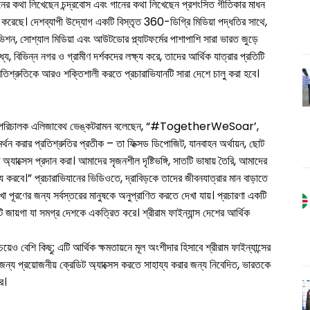
নের কথা লিখেছেন চন্দ্রবোস এবং গানের কথা লিখেছেন প্রশংসিত গীতিকার মাধন
ভব করেছে। দেশব্যাপী উদ্যোগ একটি বিস্তৃত 360-ডিগ্রি মিডিয়া পদ্ধতির সাথে,
 সোশ্যাল মিডিয়া এবং আউটডোর প্ল্যাটফর্মের পাশাপাশি সারা ভারত জুড়ে
যে, বিভিন্ন নগর ও গ্রামীণ দর্শকদের লক্ষ্য করে, তাদের আর্থিক যাত্রার প্রতিটি
 প্রতিশ্রুতিকে আরও শক্তিশালী করতে প্রচারাভিযানটি সারা দেশে চালু করা হবে।
ন নির্বাহী পরিচালক এলিজাবেথ ভেঙ্কটরামন বলেছেন, “#TogetherWeSoar’,
র্থন করার প্রতিশ্রুতির প্রতীক – তা ফিক্সড ডিপোজিট, যানবাহন অর্থায়ন, ছোট
ত অ্যাক্সেস প্রদান করা। আমাদের সৃজনশীল দৃষ্টিভঙ্গি, সাতটি ভাষায় তৈরি, আমাদের
করবে।” প্রচারাভিযানের ভিডিওতে, দ্রাবিড়কে তাদের জীবনযাত্রার মান বাড়াতে
খা পূরণের জন্য সর্বস্তরের মানুষকে অনুপ্রাণিত করতে দেখা যায়। প্রচারণা একটি
টি জায়গা যা সমগ্র দেশকে একত্রিত করে। শ্রীরাম ফাইন্যান্স দেশের আর্থিক
েশি কিছু; এটি আর্থিক ক্ষমতায়নে মূল অংশীদার হিসাবে শ্রীরাম ফাইন্যান্সের
ধির জন্য প্রয়োজনীয় ক্রেডিট অ্যাক্সেস করতে সাহায্য করার জন্য নিবেদিত, ভারতকে
ে।