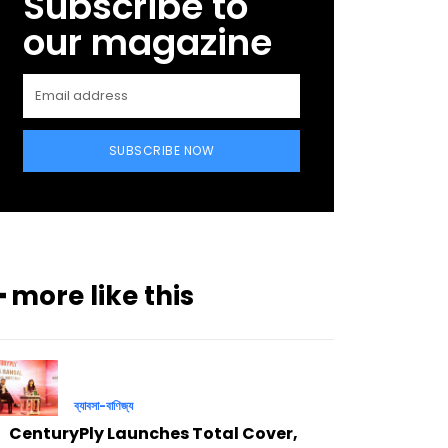
Subscribe to
our magazine
SUBSCRIBE NOW
━ more like this
ব্যাবসা-বাণিজ্য
CenturyPly Launches Total Cover,