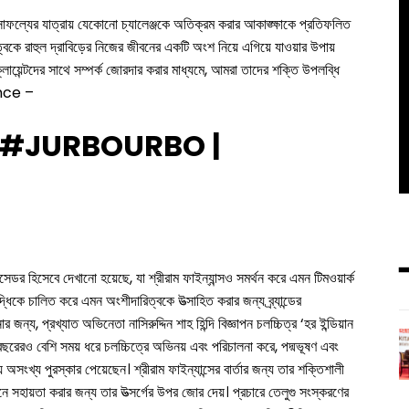
ফল্যের যাত্রায় যেকোনো চ্যালেঞ্জকে অতিক্রম করার আকাঙ্ক্ষাকে প্রতিফলিত
বকে রাহুল দ্রাবিড়ের নিজের জীবনের একটি অংশ নিয়ে এগিয়ে যাওয়ার উপায়
র ক্লায়েন্টদের সাথে সম্পর্ক জোরদার করার মাধ্যমে, আমরা তাদের শক্তি উপলব্ধি
ance –
 #JURBOURBO |
্বাসেডর হিসেবে দেখানো হয়েছে, যা শ্রীরাম ফাইন্যান্সও সমর্থন করে এমন টিমওয়ার্ক
িকে চালিত করে এমন অংশীদারিত্বকে উত্সাহিত করার জন্য ব্র্যান্ডের
জন্য, প্রখ্যাত অভিনেতা নাসিরুদ্দিন শাহ হিন্দি বিজ্ঞাপন চলচ্চিত্র ‘হর ইন্ডিয়ান
বছরেরও বেশি সময় ধরে চলচ্চিত্রে অভিনয় এবং পরিচালনা করে, পদ্মভূষণ এবং
য অসংখ্য পুরস্কার পেয়েছেন। শ্রীরাম ফাইন্যান্সের বার্তার জন্য তার শক্তিশালী
্জনে সহায়তা করার জন্য তার উত্সর্গের উপর জোর দেয়। প্রচারে তেলুগু সংস্করণের