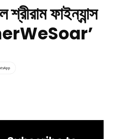
ল শ্রীরাম ফাইন্যান্স
getherWeSoar’
tsApp