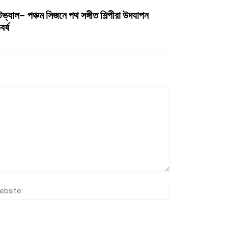
িভ্যাল- পঞ্চম সিজনে পথ সঙ্গীত শিল্পীরা উদযাপন
র্ষ
Website: