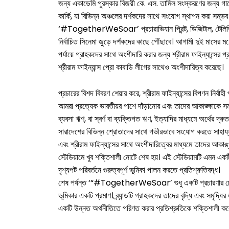
জন্য একাডেমি পুরস্কার বিজয়ী কে. এস. তামিল সংস্করণের জন্য গা
কার্কি, যা বিভিন্ন অঞ্চলের দর্শকদের সাথে সংযোগ স্থাপন করা সম্
‘#TogetherWeSoar’ প্রচারাভিযান প্রিন্ট, ডিজিটাল, টেলিভিশন,
নির্বাচিত সিনেমা জুড়ে দর্শকদের কাছে পৌঁছাবে। আগামী দুই মাসের মধ্
পর্যায়ে গ্রাহকদের সাথে অংশীদারি করার জন্য শ্রীরাম ফাইন্যান্সের
শ্রীরাম ফাইন্যান্স প্রো কাবাডি লীগের সাথেও অংশীদারিত্ব করেছে।
প্রচারের বিশদ বিবরণ শেয়ার করে, শ্রীরাম ফাইন্যান্সের বিপণ
আমরা প্রত্যেক ভারতীয়র পাশে দাঁড়ানোর এবং তাদের আকাঙ্ক্ষাকে সম
ব্যবসা ঋণ, বা স্বর্ণ বা ব্যক্তিগত ঋণ, ইত্যাদির মাধ্যমে অর্থের দ্রু
সারাদেশের বিভিন্ন শ্রোতাদের সাথে গভীরভাবে সংযোগ করতে সাহায্য 
এবং শ্রীরাম ফাইন্যান্সের সাথে অংশীদারিত্বের মাধ্যমে তাদের আকাঙ্
স্টেডিয়ামে খুব শক্তিশালী নোটে শেষ হয়। এই স্টেডিয়ামটি এমন এক
দৃশ্যপট পরিবর্তনে গুরুত্বপূর্ণ ভূমিকা পালন করতে প্রতিশ্রুতিবদ্ধ।
শেষ পর্যন্ত ‘“#TogetherWeSoar’ শুধু একটি প্রচারণার চেয়েও ব
ভূমিকার একটি প্রমাণ। ব্র্যান্ডটি গ্রাহকদের তাদের বৃদ্ধি এবং সমৃদ্
একটি উন্নত অর্থনীতিতে পরিণত করার প্রতিশ্রুতিকে শক্তিশালী কর