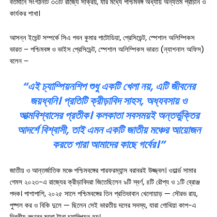
বর্তমানে সংগঠনটি ৩৩টি রাজ্যে সক্রিয়, যার মধ্যে পশ্চিমবঙ্গ অধ্যায় অন্যতম প্রাচীন ও
কার্যকর শাখা।
আসন্ন ইভেন্ট সম্পর্কে সিএ পবন কুমার পাটোডিয়া, প্রেসিডেন্ট, স্পেশাল অলিম্পিকস
ভারত – পশ্চিমবঙ্গ ও ভাইস প্রেসিডেন্ট, স্পেশাল অলিম্পিকস ভারত (ন্যাশনাল অফিস)
বলেন –
“এই চ্যাম্পিয়নশিপ শুধু একটি খেলা নয়, এটি জীবনের
জয়ধ্বনি। প্রতিটি ক্রীড়াবিদ সাহস, অধ্যবসায় ও
আত্মবিশ্বাসের প্রতীক। কলকাতা সবসময়ই অন্তর্ভুক্তির
আদর্শে বিশ্বাসী, তাই এমন একটি জাতীয় মঞ্চের আয়োজন
করতে পারা আমাদের কাছে গর্বের।”
জাতীয় ও আন্তর্জাতিক মঞ্চে পশ্চিমবঙ্গের পারফরম্যান্স বরাবরই উজ্জ্বল। ওয়ার্ল্ড সামার
গেমস ২০২৩-এ রাজ্যের ক্রীড়াবিদরা জিতেছিলেন ৯টি স্বর্ণ, ৪টি রৌপ্য ও ১টি ব্রোঞ্জ
পদক। পাশাপাশি, ২০২৫ সালে পশ্চিমবঙ্গের তিন প্রতিভাবান খেলোয়াড় — সৌরভ রায়,
পুষ্পল কর ও বিকি দুলে — ছিলেন সেই ভারতীয় দলের সদস্য, যারা গোথিয়া কাপ-এ
দ্বিতীয় বছরের মতো টানা চ্যাম্পিয়ন হয়।