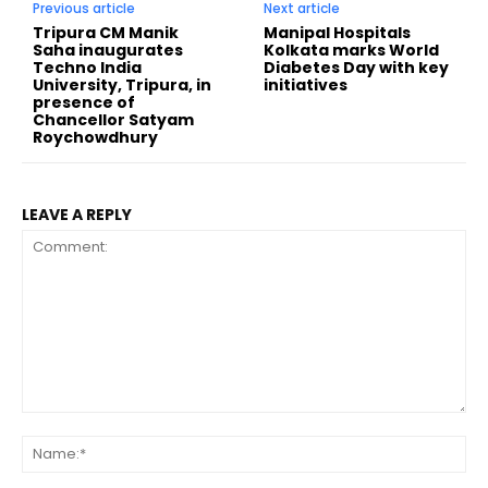
Previous article
Next article
Tripura CM Manik
Manipal Hospitals
Saha inaugurates
Kolkata marks World
Techno India
Diabetes Day with key
University, Tripura, in
initiatives
presence of
Chancellor Satyam
Roychowdhury
LEAVE A REPLY
Comment:
Na