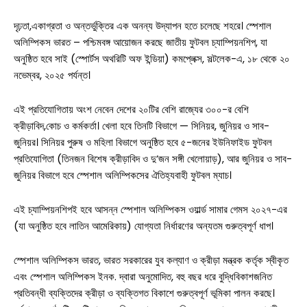
দৃঢ়তা,একাগ্রতা ও অন্তর্ভুক্তির এক অনন্য উদ্‌যাপন হতে চলেছে শহরে। স্পেশাল
অলিম্পিকস ভারত – পশ্চিমবঙ্গ আয়োজন করছে জাতীয় ফুটবল চ্যাম্পিয়নশিপ, যা
অনুষ্ঠিত হবে সাই (স্পোর্টস অথরিটি অফ ইন্ডিয়া) কমপ্লেক্স, সল্টলেক-এ, ১৮ থেকে ২০
নভেম্বর, ২০২৫ পর্যন্ত।
এই প্রতিযোগিতায় অংশ নেবেন দেশের ২০টির বেশি রাজ্যের ৩০০-র বেশি
ক্রীড়াবিদ,কোচ ও কর্মকর্তা। খেলা হবে তিনটি বিভাগে — সিনিয়র, জুনিয়র ও সাব-
জুনিয়র। সিনিয়র পুরুষ ও মহিলা বিভাগে অনুষ্ঠিত হবে ৫-জনের ইউনিফাইড ফুটবল
প্রতিযোগিতা (তিনজন বিশেষ ক্রীড়াবিদ ও দু’জন সঙ্গী খেলোয়াড়), আর জুনিয়র ও সাব-
জুনিয়র বিভাগে হবে স্পেশাল অলিম্পিকসের ঐতিহ্যবাহী ফুটবল ম্যাচ।
এই চ্যাম্পিয়নশিপই হবে আসন্ন স্পেশাল অলিম্পিকস ওয়ার্ল্ড সামার গেমস ২০২৭-এর
(যা অনুষ্ঠিত হবে লাতিন আমেরিকায়) যোগ্যতা নির্ধারণের অন্যতম গুরুত্বপূর্ণ ধাপ।
স্পেশাল অলিম্পিকস ভারত, ভারত সরকারের যুব কল্যাণ ও ক্রীড়া মন্ত্রক কর্তৃক স্বীকৃত
এবং স্পেশাল অলিম্পিকস ইনক. দ্বারা অনুমোদিত, বহু বছর ধরে বুদ্ধিবিকাশজনিত
প্রতিবন্ধী ব্যক্তিদের ক্রীড়া ও ব্যক্তিগত বিকাশে গুরুত্বপূর্ণ ভূমিকা পালন করছে।