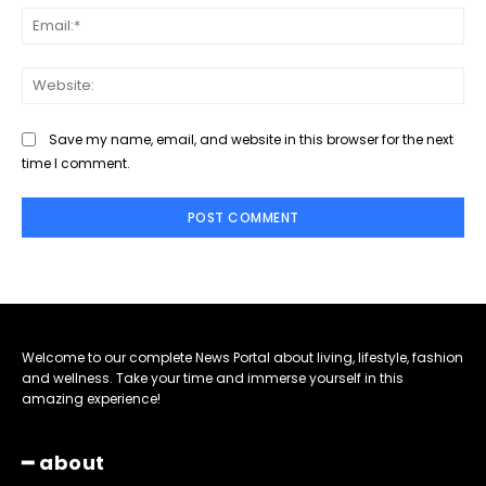
Ema
Web
Save my name, email, and website in this browser for the next
time I comment.
Welcome to our complete News Portal about living, lifestyle, fashion
and wellness. Take your time and immerse yourself in this
amazing experience!
━ about