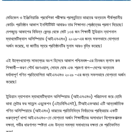
মেডিকেল ও ইঞ্জিনিয়ারিং প্রবেশিকা পরীক্ষার প্রস্তুতিতে ভারতের অন্যতম শীর্ষস্থানীয়
কোচিং প্রতিষ্ঠান আকাশ ইনস্টিটিউট আবারও তার শিক্ষাগত শ্রেষ্ঠত্বের প্রমাণ দিয়েছে।
দেশজুড়ে আকাশের বিভিন্ন কেন্দ্র থেকে মোট ১৩৪ জন শিক্ষার্থী ইন্ডিয়ান ন্যাশনাল
ম্যাথমেটিক্যাল অলিম্পিয়াড (আইএনএমও) ২০২৬-এর জন্য সফলভাবে যোগ্যতা
অর্জন করেছে, যা জাতীয় স্তরে প্রতিষ্ঠানটির সুনাম আরও বৃদ্ধি করেছে।
এই উল্লেখযোগ্য সাফল্যের অংশ হিসেবে আকাশ পশ্চিমবঙ্গ-এর তিনজন ক্লাস রুম
শিক্ষার্থী—করণ শৌর্য বরণওয়াল, সোহম ঘোষ এবং শ্রমণা বাগ—দেশের অন্যতম
মর্যাদাপূর্ণ গণিত প্রতিযোগিতা আইএনএমও ২০২৬ -এর জন্য সফলভাবে যোগ্যতা অর্জন
করেছে।
ইন্ডিয়ান ন্যাশনাল ম্যাথমেটিক্যাল অলিম্পিয়াড (আইএনএমও) পরিচালনা করে হোমি
ভাবা সেন্টার ফর সায়েন্স এডুকেশন (এইচবিসিএসই), টিআইএফআর। এটি আন্তর্জাতিক
গণিত অলিম্পিয়াডে (আইএমও) ভারতের প্রতিনিধিত্ব নির্বাচনের প্রক্রিয়ার একটি
গুরুত্বপূর্ণ ধাপ। আইএনএমও-তে যোগ্যতা অর্জন শিক্ষার্থীদের অসাধারণ বিশ্লেষণাত্মক
দক্ষতা, গভীর ধারণাগত স্পষ্টতা এবং উন্নত সমস্যা সমাধানের দক্ষতা কে প্রতিফলিত
করে।