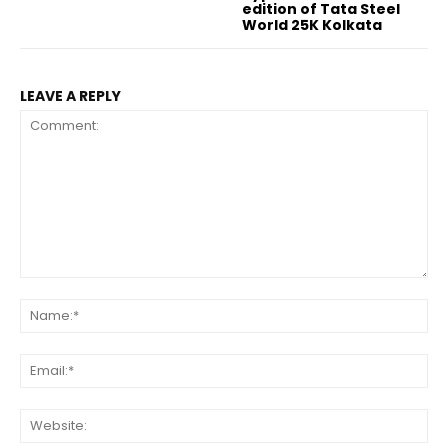
edition of Tata Steel
World 25K Kolkata
LEAVE A REPLY
Comment:
Na
Ema
Web