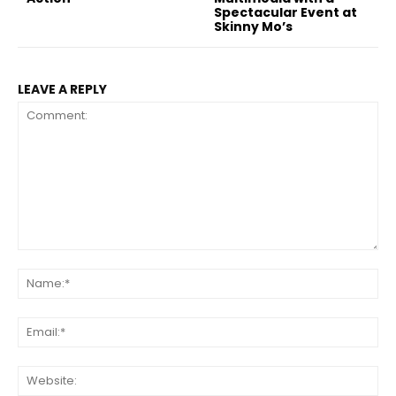
Spectacular Event at
Skinny Mo’s
LEAVE A REPLY
Comment:
Na
Ema
Web