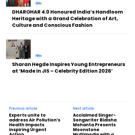
বিবিধ
DHAROHAR 4.0 Honoured India’s Handloom
Heritage with a Grand Celebration of Art,
Culture and Conscious Fashion
বিবিধ
Sharan Hegde Inspires Young Entrepreneurs
at ‘Made in JIS – Celebrity Edition 2026’
Previous article
Next article
Experts unite to
Acclaimed Singer-
address Air Pollution’s
Songwriter Bidisha
Health Impacts
Mohanta Presents
inspiring Urgent
Moonstone
Action
Multimedia with a