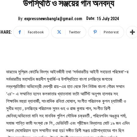
উপস্থিতি ও সঞ্জয়ের গান অনবদ্য
Date:
By:
expressnewsbangla@gmail.com
15 July 2024
SHARE:
Facebook
Twitter
Pinterest
ভারতের সুপ্রিম কোর্টের বিদগ্ধ আইনজীবী তথা ‘সর্বভারতীয় আইনী সহায়তা পরিষেবা’-র
সর্বভারতীয় মহাসচিব জয়দীপ মুখার্জি-র উপস্থিতিতে বাংলা চলচ্চিত্র জগতের
লব্ধপ্রতিষ্ঠিত অভিনেত্রী দেবশ্রী রায়-এর হাত থেকে বিগ নিউজ বাংলা গৌরব সম্মান
‘২৪’- এ সম্মানিত হলেন কলকাতার খ্যাতনামা ফটো আর্টিস্ট অনুপম হালদার সহ
শিক্ষাবিদ মহুয়া ব্যানার্জী, সাংবাদিক রনিতা ঘোষাল, সংগীত পরিচালক কুশল চ্যাটার্জী ও
সুধীর দত্ত , চলচ্চিত্র পরিচালক সুমন গুহ ও রাজ কুমার পাল, সংগীত শিল্পী
জেনিভা,অভিনেতা মানি সহ মানবিক পুলিশ সৌভিক চক্রবর্তী , পরিবেশবিদ অঙ্কুর শর্মা,
সমাজ শান্তি কামী সংস্থা কে পি , ডেভিনিটি এবং শ্রীজৈন বিদ্যালয় মোট ১৯ জন এদিন
সরলা মেমোরিয়াল হলে সম্মানীত করা হয়। সঙ্গীত শিল্পী সঞ্জয় চট্টোপাধ্যাযের গান ছিল