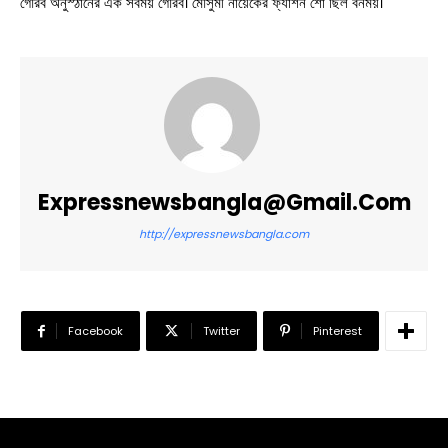
গৌরব অনুস্ঠানের এক সর্বময় গৌরব। মৌসুমী নায়েকের ফ্যাশন শো ছিল বর্নময়।
Expressnewsbangla@gmail.com
http://expressnewsbangla.com
Facebook
Twitter
Pinterest