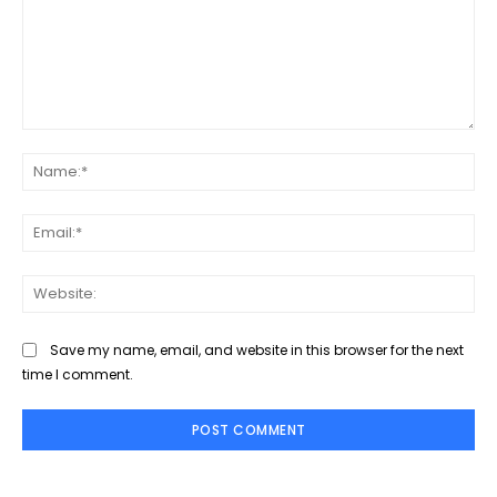
Comment:
Na
Ema
Web
Save my name, email, and website in this browser for the next
time I comment.