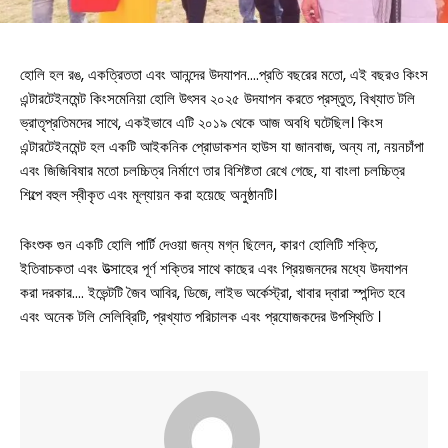
হোলি হল রঙ, একত্রিততা এবং আনন্দের উদযাপন….প্রতি বছরের মতো, এই বছরও কিংস
এন্টারটেইনমেন্ট কিংসমেনিয়া হোলি উৎসব ২০২৫ উদযাপন করতে প্রস্তুত, বিখ্যাত টলি
ভ্রাতৃপ্রতিমদের সাথে, একইভাবে এটি ২০১৯ থেকে আজ অবধি ঘটেছিল। কিংস
এন্টারটেইনমেন্ট হল একটি আইকনিক প্রোডাকশন হাউস যা জানবাজ, অন্য না, নয়নচাঁপা
এবং জিজিবিষার মতো চলচ্চিত্র নির্মাণে তার বিশিষ্টতা রেখে গেছে, যা বাংলা চলচ্চিত্র
শিল্পে বহুল স্বীকৃত এবং মূল্যায়ন করা হয়েছে অনুষ্ঠানটি।
কিংশুক গুন একটি হোলি পার্টি দেওয়া জন্য মগ্ন ছিলেন, কারণ হোলিটি শক্তি,
ইতিবাচকতা এবং উত্সাহের পূর্ণ শক্তির সাথে কাছের এবং প্রিয়জনদের মধ্যে উদযাপন
করা দরকার…. ইভেন্টটি জৈব আবির, ডিজে, লাইভ অর্কেস্ট্রা, খাবার দ্বারা স্পন্দিত হবে
এবং অনেক টলি সেলিব্রিটি, প্রখ্যাত পরিচালক এবং প্রযোজকদের উপস্থিতি ।