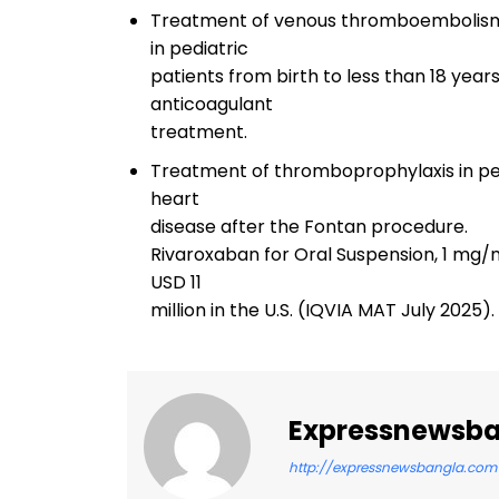
Treatment of venous thromboembolism (
in pediatric
patients from birth to less than 18 years 
anticoagulant
treatment.
Treatment of thromboprophylaxis in ped
heart
disease after the Fontan procedure.
Rivaroxaban for Oral Suspension, 1 mg/
USD 11
million in the U.S. (IQVIA MAT July 2025).
Expressnewsb
http://expressnewsbangla.com