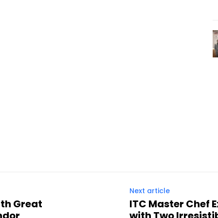
Next article
ith Great
ITC Master Chef E
ndor
with Two Irresist