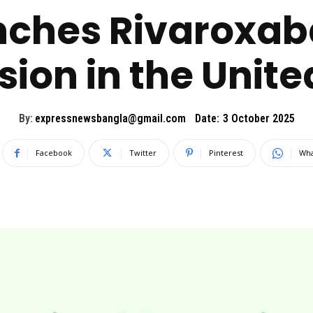
nches Rivaroxaba
ion in the Unite
By:
expressnewsbangla@gmail.com
Date:
3 October 2025
Facebook
Twitter
Pinterest
Wha