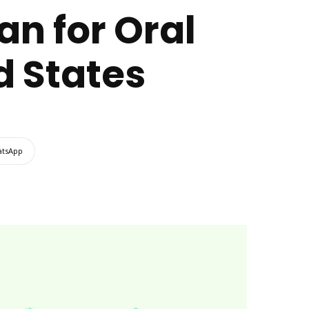
n for Oral
d States
tsApp