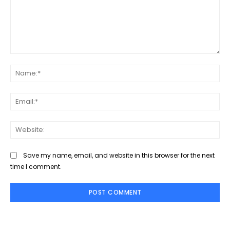
Comment:
Na
Ema
Web
Save my name, email, and website in this browser for the next
time I comment.